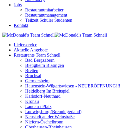
Jobs
Restaurantmitarbeiter
Restaurantmanagement
Teilzeit Schüler Studenten
Kontakt
Lieferservice
Aktuelle Angebote
Restaurants Team Schnell
Bad Bergzabern
Bietigheim-Bissingen
Bretten
Bruchsal
Germersheim
Hauenstein-Wilgartswiesen - NEUERÖFFNUNG!!!
Heidelberg Im Breitspiel
Karlsdorf-Neuthard
Kronau
Landau / Pfalz
Ludwigsburg (Breuningerland)
Neustadt an der Weinstraße
Niefern-Öschelbronn
Oberhausen-Rheinhausen