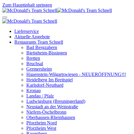
Zum Hauptinhalt springen
Lieferservice
Aktuelle Angebote
Restaurants Team Schnell
Bad Bergzabern
Bietigheim-Bissingen
Bretten
Bruchsal
Germersheim
Hauenstein-Wilgartswiesen - NEUERÖFFNUNG!!!
Heidelberg Im Breitspiel
Karlsdorf-Neuthard
Kronau
Landau / Pfalz
Ludwigsburg (Breuningerland)
Neustadt an der Weinstraße
Niefern-Öschelbronn
Oberhausen-Rheinhausen
Pforzheim Nord
Pforzheim West
Rauenberg