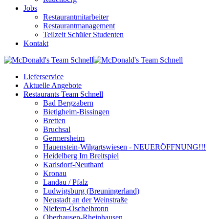
Jobs
Restaurantmitarbeiter
Restaurantmanagement
Teilzeit Schüler Studenten
Kontakt
Lieferservice
Aktuelle Angebote
Restaurants Team Schnell
Bad Bergzabern
Bietigheim-Bissingen
Bretten
Bruchsal
Germersheim
Hauenstein-Wilgartswiesen - NEUERÖFFNUNG!!!
Heidelberg Im Breitspiel
Karlsdorf-Neuthard
Kronau
Landau / Pfalz
Ludwigsburg (Breuningerland)
Neustadt an der Weinstraße
Niefern-Öschelbronn
Oberhausen-Rheinhausen