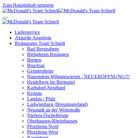
Zum Hauptinhalt springen
Lieferservice
Aktuelle Angebote
Restaurants Team Schnell
Bad Bergzabern
Bietigheim-Bissingen
Bretten
Bruchsal
Germersheim
Hauenstein-Wilgartswiesen - NEUERÖFFNUNG!!!
Heidelberg Im Breitspiel
Karlsdorf-Neuthard
Kronau
Landau / Pfalz
Ludwigsburg (Breuningerland)
Neustadt an der Weinstraße
Niefern-Öschelbronn
Oberhausen-Rheinhausen
Pforzheim Nord
Pforzheim West
Rauenberg